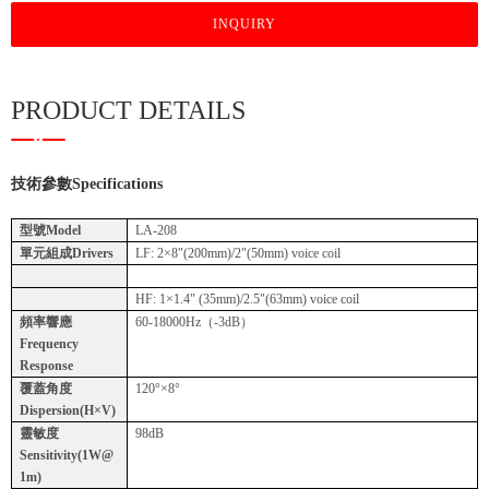
INQUIRY
PRODUCT DETAILS
技術參數
Specifications
型號Model
LA-208
單元組成Drivers
LF: 2×8"(200mm)/2"(50mm) voice coil
HF: 1×1.4" (35mm)/2.5"(63mm) voice coil
頻率響應
60-18000Hz（-3dB）
Frequency
Response
覆蓋角度
120°×8°
Dispersion(H×V)
靈敏度
98dB
Sensitivity(1W@
1m)