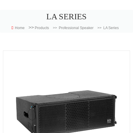
LA SERIES
>>
Home
Products
>>
Professional Speaker
>>
LA Series