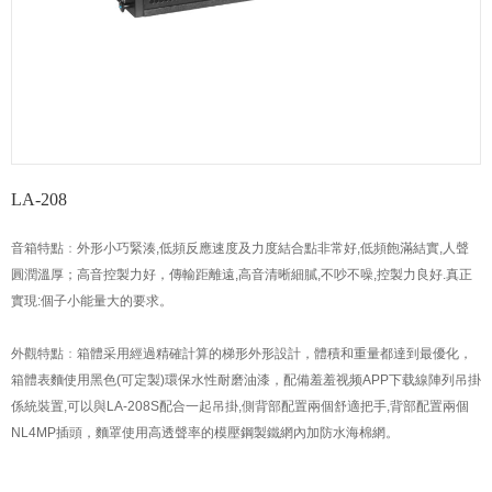
LA-208
音箱特點
：
外形小巧緊湊,低頻反應速度及力度結合點非常好,低頻飽滿結實,人聲
圓潤溫厚；高音控製力好，傳輸距離遠,高音清晰細膩,不吵不噪,控製力良好.真正
實現:個子小能量大的要求。
外觀特點
：
箱體采用經過精確計算的梯形外形設計，體積和重量都達到最優化，
箱體表麵使用黑色(可定製)環保水性耐磨油漆，配備羞羞视频APP下载線陣列吊掛
係統裝置,可以與LA-208S配合一起吊掛,側背部配置兩個舒適把手,背部配置兩個
NL4MP插頭，麵罩使用高透聲率的模壓鋼製鐵網內加防水海棉網。