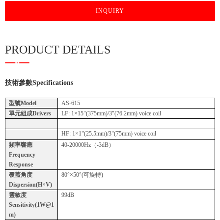
INQUIRY
PRODUCT DETAILS
技術參數
Specifications
型號Model
AS-615
單元組成Drivers
LF: 1×15"(375mm)/3"(76.2mm) voice coil
HF: 1×1"(25.5mm)/3"(75mm) voice coil
頻率響應
40-20000Hz（-3dB）
Frequency
Response
覆蓋角度
80°×50°(可旋轉)
Dispersion(H×V)
靈敏度
99dB
Sensitivity(1W@1
m)