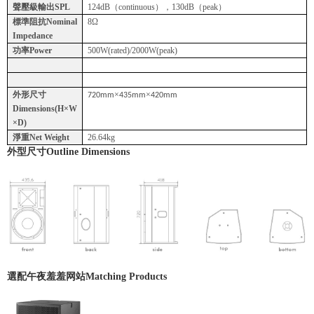
聲壓級輸出SPL
124dB（continuous），130dB（peak）
標準阻抗Nominal
8Ω
Impedance
功率Power
500W(rated)/2000W(peak)
外形尺寸
×
×
720mm
435mm
420mm
Dimensions(H×W
×D)
淨重Net Weight
26.64kg
外型尺寸
Outline Dimensions
選配午夜羞羞网站
Matching Products