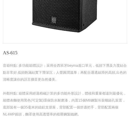
AS-615
音箱特點: 多功能箱體設計；采用全西班牙beyma進口單元，低頻下潛及力度結合
點非常好,低頻飽滿結實下潛深沉；人聲圓潤溫厚；再配合通透絲滑的高頻,出色的
清晰度讓你的語言擴音更自然優美。
外觀特點: 箱體采用經過精確計算的多功能外形設計，體積和重量都達到最優化，
箱體表麵使用黑色(可定製)環保防水耐磨漆，內置15個M8鋼製吊裝螺絲孔裝置，
底部裝有一個35毫米的鑄鋁支撐座，背部配置一個舒適把手，背部配置兩個
NL4MP插頭，麵罩使用高透聲率的模壓鋼製鐵網。