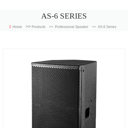
AS-6 SERIES
>>
Home
Products
>>
Professional Speaker
>>
AS-6 Series