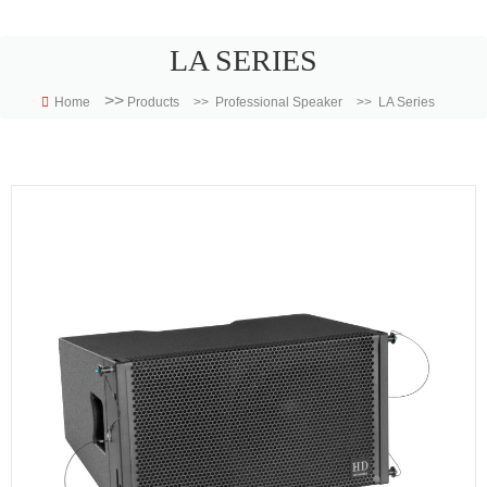
LA SERIES
>>
Home
Products
>>
Professional Speaker
>>
LA Series