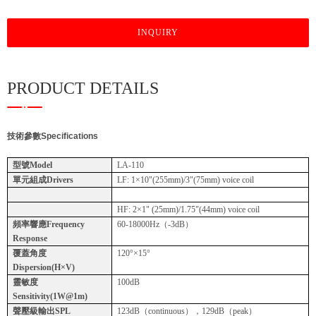
INQUIRY
PRODUCT DETAILS
技術參數Specifications
型號
Model
LA-110
單元組成
Drivers
LF: 1×10"(255mm)/3"(75mm) voice coil
HF: 2×1" (25mm)/1.75"(44mm) voice coil
頻率響應
Frequency
60-18000Hz（-3dB）
Response
覆蓋角度
120°×15°
Dispersion(H×V)
靈敏度
100
dB
Sensitivity(1W@1m)
聲壓級輸出
SPL
123dB（continuous），129dB（peak）