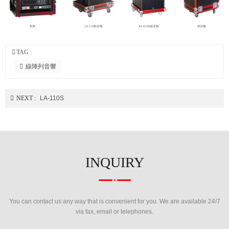
TAG :
線陣列音響
NEXT :
LA-110S
INQUIRY
You can contact us any way that is convenient for you. We are available 24/7
via fax, email or telephones.