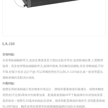
LA-110
音箱特點:
全使用釹磁驅動單元,低頻反應速度及力度結合點非常好,低頻飽滿結實,人聲圓潤
溫厚；高音使用雙釹磁驅動單元;線陣列號角,等距離高頻擴散,高音清晰細膩,不吵
不噪,控製力良好.設計巧妙,可以單獨使用也可以與LA-110S組合成一套使用靈活,
運輸便攜的流動演出係統。
外觀特點:
箱體采用經過精確計算的梯形外形設計，體積和重量都達到最優化，箱體表麵使
用黑色(可定製)環保水性耐磨油漆，配備羞羞视频APP下载線陣列吊掛係統裝置，
底部裝有一個雙孔35毫米的鑄鋁支撐座，側背部配置兩個舒適把手,背部配置兩個
NL4MP插頭，麵罩使用高透聲率的模壓鋼製鐵網內加防水海棉網。