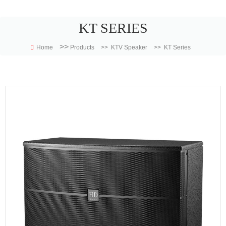
KT SERIES
>>
Home
Products
>>
KTV Speaker
>>
KT Series