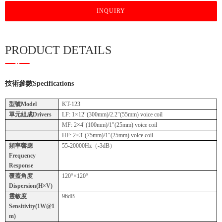
INQUIRY
PRODUCT DETAILS
技術參數
Specifications
型號Model
KT-123
單元組成Drivers
LF: 1×12"(300mm)/2.2"(55mm) voice coil
MF: 2×4"(100mm)/1"(25mm) voice coil
HF: 2×3"(75mm)/1"(25mm) voice coil
頻率響應
55-20000Hz（-3dB）
Frequency
Response
覆蓋角度
120°×120°
Dispersion(H×V)
靈敏度
96dB
Sensitivity(1W@1
m)