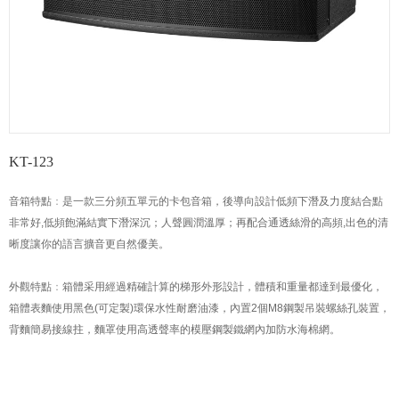
KT-123
音箱特點
：
是一款三分頻五單元的卡包音箱，後導向設計低頻下潛及力度結合點
非常好,低頻飽滿結實下潛深沉；人聲圓潤溫厚；再配合通透絲滑的高頻,出色的清
晰度讓你的語言擴音更自然優美。
外觀特點
：
箱體采用經過精確計算的梯形外形設計，體積和重量都達到最優化，
箱體表麵使用黑色(可定製)環保水性耐磨油漆，內置2個M8鋼製吊裝螺絲孔裝置，
背麵簡易接線拄，麵罩使用高透聲率的模壓鋼製鐵網內加防水海棉網。