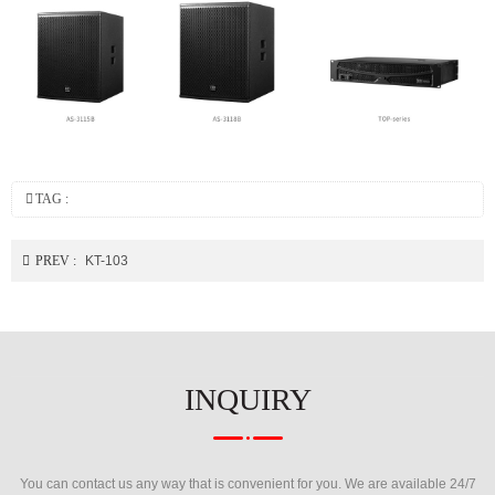
TAG :
PREV :
KT-103
INQUIRY
You can contact us any way that is convenient for you. We are available 24/7